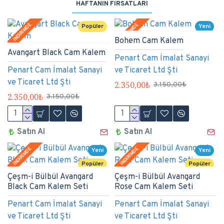
HAFTANIN FIRSATLARI
İNDİRİMDE
İNDİRİMDE
Popüler
Yeni
Bohem Cam Kalem
Popüler
Avangart Black Cam Kalem
Penart Cam İmalat Sanayi
Penart Cam İmalat Sanayi
ve Ticaret Ltd Şti
ve Ticaret Ltd Şti
2.350,00₺
3.150,00₺
2.350,00₺
3.150,00₺
Satın Al
Satın Al
İNDİRİMDE
İNDİRİMDE
Yeni
Yeni
Popüler
Popüler
Çeşm-i Bülbül Avangard
Çeşm-i Bülbül Avangard
Black Cam Kalem Seti
Rose Cam Kalem Seti
Penart Cam İmalat Sanayi
Penart Cam İmalat Sanayi
ve Ticaret Ltd Şti
ve Ticaret Ltd Şti