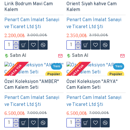
Lirik Bodrum Mavi Cam
Orient Siyah kahve Cam
Kalem
Kalem
Penart Cam İmalat Sanayi
Penart Cam İmalat Sanayi
ve Ticaret Ltd Şti
ve Ticaret Ltd Şti
2.200,00₺
2.350,00₺
3.000,00₺
3.150,00₺
Satın Al
Satın Al
Stokta Yok
Stokta Yok
İNDİRİMDE
İNDİRİMDE
Yeni
Yeni
Popüler
Popüler
Özel Koleksiyon "AMBER"
Özel Koleksiyon "ARYA"
Cam Kalem Seti
Cam Kalem Seti
Penart Cam İmalat Sanayi
Penart Cam İmalat Sanayi
ve Ticaret Ltd Şti
ve Ticaret Ltd Şti
6.500,00₺
6.500,00₺
7.000,00₺
7.000,00₺