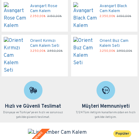
Avangart Rose
Avangart Black
Cam Kalem
Cam Kalem
2.350,00₺
3.150,00₺
2.350,00₺
3.150,00₺
Orient Kırmızı
Orient Buz Cam
Cam Kalem Seti
Kalem Seti
3.250,00₺
3.950,00₺
3.250,00₺
3.950,00₺
Hızlı ve Güvenli Teslimat
Müşteri Memnuniyeti
Dünyaya ve Türkiye'ye en hızlı ve sorunsuz
7/24 Tüm iletişim kanallarımızdan en hızlı
şekilde güvenli teslimat.
şekilde iletişim.
İNDİRİMDE
Popüler