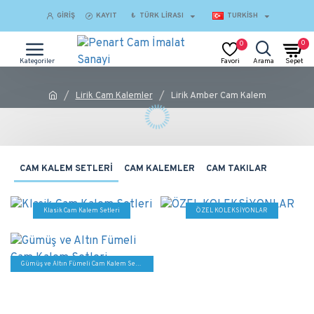
GIRIŞ
KAYIT
₺
TÜRK LIRASI
TURKISH
0
0
Lirik Cam Kalemler
Lirik Amber Cam Kalem
CAM KALEM SETLERİ
CAM KALEMLER
CAM TAKILAR
Klasik Cam Kalem Setleri
ÖZEL KOLEKSİYONLAR
Gümüş ve Altın Fümeli Cam Kalem Setleri