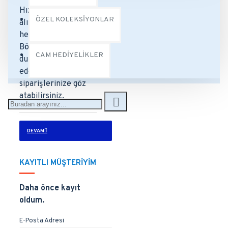
Hızlı ve güvenli bir
ÖZEL KOLEKSİYONLAR
alışveriş için yeni bir
hesap oluşturun.
Böylece sipariş
CAM HEDİYELİKLER
durumunuzu takip
edebilir ve önceki
siparişlerinize göz
atabilirsiniz.
DEVAM
KAYITLI MÜŞTERIYIM
Daha önce kayıt
oldum.
E-Posta Adresi