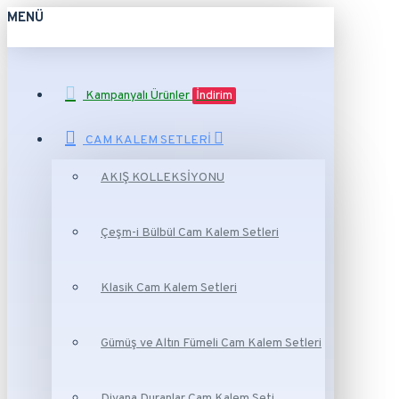
MENÜ
Kampanyalı Ürünler
İndirim
CAM KALEM SETLERİ
AKIŞ KOLLEKSİYONU
Çeşm-i Bülbül Cam Kalem Setleri
Klasik Cam Kalem Setleri
Gümüş ve Altın Fümeli Cam Kalem Setleri
Divana Duranlar Cam Kalem Seti