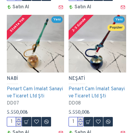
Satın Al
Satın Al
Stokta Yok
2-3 Günde
Yeni
Yeni
Popüler
NABİ
NEŞATİ
Penart Cam İmalat Sanayi
Penart Cam İmalat Sanayi
ve Ticaret Ltd Şti
ve Ticaret Ltd Şti
DD07
DD08
5.550,00₺
5.550,00₺
Satın Al
Satın Al