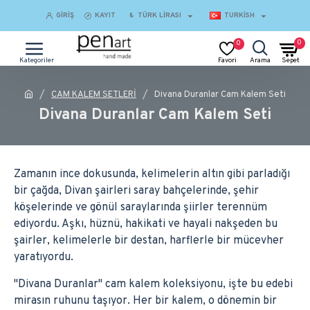
GIRIŞ
KAYIT
₺
TÜRK LIRASI
TURKISH
0
0
CAM KALEM SETLERİ
Divana Duranlar Cam Kalem Seti
Divana Duranlar Cam Kalem Seti
Zamanın ince dokusunda, kelimelerin altın gibi parladığı
bir çağda, Divan şairleri saray bahçelerinde, şehir
köşelerinde ve gönül saraylarında şiirler terennüm
ediyordu. Aşkı, hüznü, hakikati ve hayali nakşeden bu
şairler, kelimelerle bir destan, harflerle bir mücevher
yaratıyordu.
"Divana Duranlar" cam kalem koleksiyonu, işte bu edebi
mirasın ruhunu taşıyor. Her bir kalem, o dönemin bir