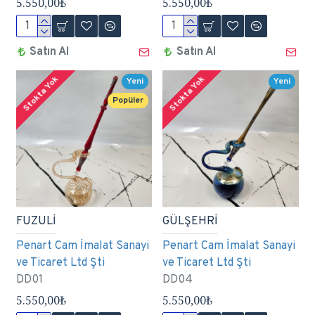
5.550,00₺
5.550,00₺
Satın Al
Satın Al
Stokta Yok
Stokta Yok
Yeni
Yeni
Popüler
FUZULİ
GÜLŞEHRİ
Penart Cam İmalat Sanayi
Penart Cam İmalat Sanayi
ve Ticaret Ltd Şti
ve Ticaret Ltd Şti
DD01
DD04
5.550,00₺
5.550,00₺