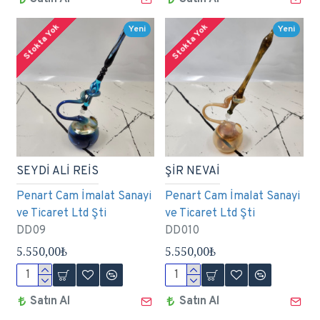
Stokta Yok
Stokta Yok
Yeni
Yeni
SEYDİ ALİ REİS
ŞİR NEVAİ
Penart Cam İmalat Sanayi
Penart Cam İmalat Sanayi
ve Ticaret Ltd Şti
ve Ticaret Ltd Şti
DD09
DD010
5.550,00₺
5.550,00₺
Satın Al
Satın Al