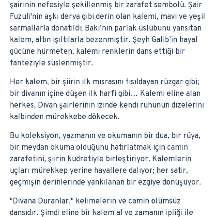
şairinin nefesiyle şekillenmiş bir zarafet sembolü. Şair
Fuzuli'nin aşkı derya gibi derin olan kalemi, mavi ve yeşil
sarmallarla donatıldı; Baki’nin parlak üslubunu yansıtan
kalem, altın ışıltılarla bezenmiştir. Şeyh Galib’in hayal
gücüne hürmeten, kalemi renklerin dans ettiği bir
fanteziyle süslenmiştir.
Her kalem, bir şiirin ilk mısrasını fısıldayan rüzgar gibi;
bir divanın içine düşen ilk harfi gibi… Kalemi eline alan
herkes, Divan şairlerinin izinde kendi ruhunun dizelerini
kalbinden mürekkebe dökecek.
Bu koleksiyon, yazmanın ve okumanın bir dua, bir rüya,
bir meydan okuma olduğunu hatırlatmak için camın
zarafetini, şiirin kudretiyle birleştiriyor. Kalemlerin
uçları mürekkep yerine hayallere dalıyor; her satır,
geçmişin derinlerinde yankılanan bir ezgiye dönüşüyor.
"Divana Duranlar," kelimelerin ve camın ölümsüz
dansıdır. Şimdi eline bir kalem al ve zamanın ipliği ile