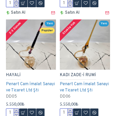
Satın Al
Satın Al
Stokta Yok
2-3 Günde
Yeni
Yeni
Popüler
HAYALİ
KADI ZADE-İ RUMİ
Penart Cam İmalat Sanayi
Penart Cam İmalat Sanayi
ve Ticaret Ltd Şti
ve Ticaret Ltd Şti
DD05
DD06
5.550,00₺
5.550,00₺