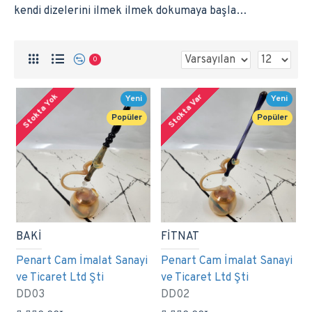
kendi dizelerini ilmek ilmek dokumaya başla…
0
Stokta Yok
Stokta Var
Yeni
Yeni
Popüler
Popüler
BAKİ
FİTNAT
Penart Cam İmalat Sanayi
Penart Cam İmalat Sanayi
ve Ticaret Ltd Şti
ve Ticaret Ltd Şti
DD03
DD02