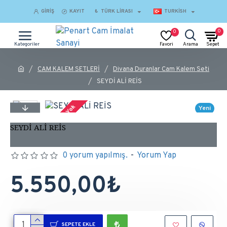
GIRIŞ
KAYIT
₺
TÜRK LIRASI
TURKISH
0
0
CAM KALEM SETLERİ
Divana Duranlar Cam Kalem Seti
SEYDİ ALİ REİS
Stokta Yok
Yeni
SEYDİ ALİ REİS
0 yorum yapılmış.
-
Yorum Yap
5.550,00₺
SEPETE EKLE