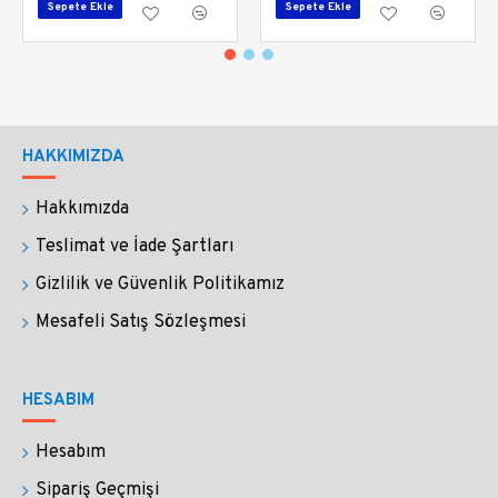
geçmişin derinlerinde yankılanan bir ezgiye dönüşüyor.
Sepete Ekle
Sepete Ekle
"Divana Duranlar," kelimelerin ve camın ölümsüz
dansıdır. Şimdi eline bir kalem al ve zamanın ipliği ile
kendi dizelerini ilmek ilmek dokumaya başla…
HAKKIMIZDA
Hakkımızda
Teslimat ve İade Şartları
Gizlilik ve Güvenlik Politikamız
Mesafeli Satış Sözleşmesi
HESABIM
Hesabım
Sipariş Geçmişi