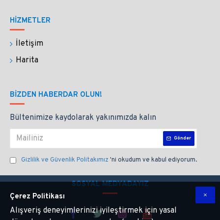
  İADE VE DEĞİŞİM
HİZMETLER
Siparişin size ulaşmasının ardından 14 gün içine 
İletişim
siparişinizi iade edebilir ya da değişim 
isteyebilirsiniz. 
Harita
İade ve değişimi istediğiniz ürünleri elinize 
BIZDEN HABERDAR OLUN!
ulaştığı gibi eksiksiz paketleyip göndermenizi 
bekleriz. 
Bültenimize kaydolarak yakınımızda kalın
Kişiselleştirilmiş ürünlerde iade kabul etmiyoruz. 
Gönder
Gizlilik ve Güvenlik Politakımız
'ni okudum ve kabul ediyorum.
     Kristal camdan yaptığımız Penart Cam Kalemlerin 
SOSYAL MEDYADAYIZ
ışıltısını sayfalarınızda hissedeceksiniz.
Çerez Politikası
Alışveriş deneyimlerinizi iyileştirmek için yasal