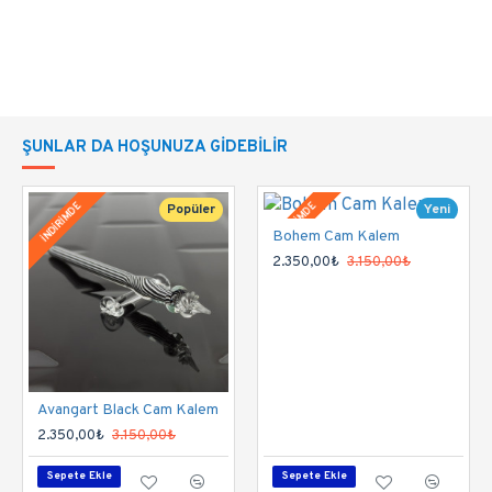
seçiminizi iletebilirsiniz.
Rengi şeffaf gövde içine simli turuncudur.
NASIL KULLANILIR?
ŞUNLAR DA HOŞUNUZA GIDEBILIR
Kalemlerimiz mürekkebe daldırılarak
İNDİRİMDE
İNDİRİMDE
Popüler
Yeni
kullanılır.
Her daldırışta mürekkep kalem
Bohem Cam Kalem
Popüler
ucundaki yivlere tutunur ve sadece siz yazarken
2.350,00₺
3.150,00₺
sürtünme gücüyle yivlerden süzülür, bu sayede
mürekkep damlamaz, sıçramaz;
temiz, kolay ve
uzun bir yazış sağlar.
Temizliği çok basittir. Suya daldırmanız yeterlidir.
Avangart Black Cam Kalem
Saniyeler içinde temizlenir. Bu sayede tüm
2.350,00₺
3.150,00₺
mürekkeplerle, mürekkep dışında tüm su bazlı
Sepete Ekle
Sepete Ekle
boyalarla, kahve ve şarapla çalışabilirsiniz.