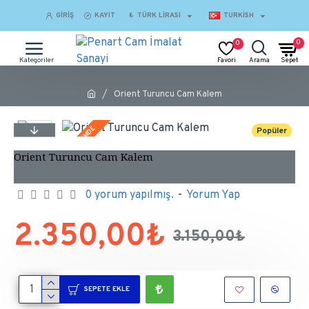
GIRIŞ
KAYIT
₺
TÜRK LIRASI
TURKISH
0
0
Orient Turuncu Cam Kalem
İNDİRİMDE
Popüler
Orient Turuncu Cam Kalem
0 yorum yapılmış.
-
Yorum Yap
2.350,00₺
3.150,00₺
SEPETE EKLE