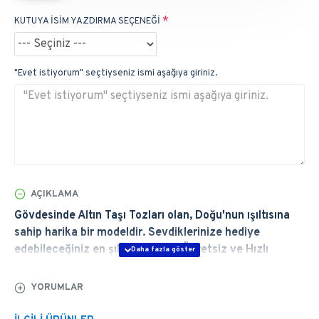
KUTUYA İSİM YAZDIRMA SEÇENEĞİ
"Evet istiyorum" seçtiyseniz ismi aşağıya giriniz.
AÇIKLAMA
Gövdesinde Altın Taşı Tozları olan, Doğu'nun ışıltısına
sahip harika bir modeldir. Sevdiklerinize hediye
edebileceğiniz en şık ürünlerdir. Ücretsiz ve Hızlı
Teslimat, Ömür Boyu Garanti. Özellikleri için tıklayın.
YORUMLAR
 ÜRÜN GENEL ÖZELLİKLERİ