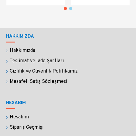
Sadece yazım değil çizim ve resim çalışmaları
için de uygundur.
Kolay temizlenmesi sayesinde
çalışmalarınızda çok rahat renk geçişi sağlarsınız.
HAKKIMIZDA
SİPARİŞİNİZ NASIL KARGOLANIR?
Hakkımızda
Özel kutusunun içinde yastığı (kaleminizin
Teslimat ve İade Şartları
masanızın üzerinden düşmesini engelleyen cam
Gizlilik ve Güvenlik Politikamız
aparat) ile birlikte paketlenmektedir.
Mesafeli Satış Sözleşmesi
Siparişlerinizi güvenle paketliyor ve Yurtiçi Kargo 
ile 1-2 iş gününde kargoluyoruz. Tüm siparişlere 
HESABIM
hediye paketi yapıyoruz.
Hesabım
Faturanızı mailinize gönderiyoruz.
Sipariş Geçmişi