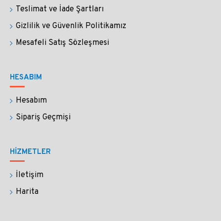
Teslimat ve İade Şartları
Siparişin size ulaşmasının ardından 14 gün içine
Gizlilik ve Güvenlik Politikamız
siparişinizi iade edebilir ya da değişim
isteyebilirsiniz.
Mesafeli Satış Sözleşmesi
İade ve değişimi istediğiniz ürünleri elinize
HESABIM
ulaştığı gibi eksiksiz paketleyip göndermenizi
bekleriz.
Hesabım
Sipariş Geçmişi
Kişiselleştirilmiş ürünlerde iade kabul etmiyoruz.
HİZMETLER
Kristal camdan yaptığımız Penart Cam Kalemlerin
İletişim
ışıltısını sayfalarınızda hissedeceksiniz.
Harita