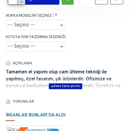
HOKKA MODELİNİ SEÇİNİZ !
KUTUYA İSİM YAZDIRMA SEÇENEĞİ
AÇIKLAMA
Tamamen el yapımı olup cam üfleme tekniği ile
yapılmış, özel tasarım, şık ürünlerdir. Ofisinize ve
kurumsal hediyelerinize uygun ürünlerdir. Ücretsiz ve
Hızlı Teslimat, Ömür Boyu Garanti. İmzalarınıza Eşlik
Eder...
YORUMLAR
ÜRÜN GENEL ÖZELLİKLERİ
İNSANLAR BUNLARI DA ALDI
Baştan sona elde şekillendirdiğimiz
Orient