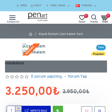
GIRIŞ
KAYIT
₺
TÜRK LIRASI
TURKISH
0
0
Klasik Bohem Cam Kalem Seti
İNDİRİMDE
Yeni
Popüler
camkalem
0 yorum yapılmış.
-
Yorum Yap
3.250,00₺
3.950,00₺
SEPETE EKLE