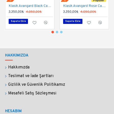
Popüler
oluştururken not kısmına ince, kalın ya da orta uç
Klasik Avangard Black Cam Kalem Seti
Klasik Avangard Rose Cam Kalem Seti
seçiminizi iletebilirsiniz.
3.350,00₺
4.050,00₺
3.350,00₺
4.050,00₺
Sepete Ekle
Sepete Ekle
Rengi şeffaf gövde içine beyaz çizgilidir.
NASIL KULLANILIR?
Kalemlerimiz mürekkebe daldırılarak
HAKKIMIZDA
kullanılır.
Her daldırışta mürekkep kalem
ucundaki yivlere tutunur ve sadece siz yazarken
Hakkımızda
sürtünme gücüyle yivlerden süzülür, bu sayede
Teslimat ve İade Şartları
mürekkep damlamaz, sıçramaz;
temiz, kolay ve
uzun bir yazış sağlar.
Gizlilik ve Güvenlik Politikamız
Mesafeli Satış Sözleşmesi
Temizliği çok basittir. Suya daldırmanız yeterlidir.
Saniyeler içinde temizlenir. Bu sayede tüm
mürekkeplerle, mürekkep dışında tüm su bazlı
HESABIM