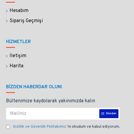
boyalarla, kahve ve şarapla çalışabilirsiniz.
Hesabım
Sadece yazım değil çizim ve resim çalışmaları
Sipariş Geçmişi
için de uygundur.
Kolay temizlenmesi sayesinde
çalışmalarınızda çok rahat renk geçişi sağlarsınız.
HİZMETLER
SİPARİŞİNİZ NASIL KARGOLANIR?
İletişim
Özel kutusunun içinde yastığı (kaleminizin
Harita
masanızın üzerinden düşmesini engelleyen cam
aparat) ile birlikte paketlenmektedir.
BIZDEN HABERDAR OLUN!
Siparişlerinizi güvenle paketliyor ve Yurtiçi Kargo 
Bültenimize kaydolarak yakınımızda kalın
ile 1-2 iş gününde kargoluyoruz. Tüm siparişlere 
hediye paketi yapıyoruz.
Gönder
Gizlilik ve Güvenlik Politakımız
'ni okudum ve kabul ediyorum.
Faturanızı mailinize gönderiyoruz.