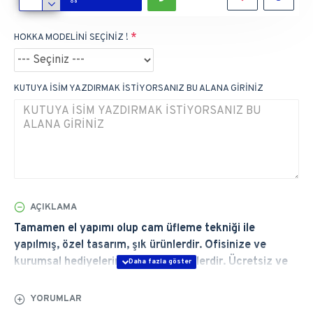
HOKKA MODELİNİ SEÇİNİZ !
KUTUYA İSİM YAZDIRMAK İSTİYORSANIZ BU ALANA GİRİNİZ
AÇIKLAMA
Tamamen el yapımı olup cam üfleme tekniği ile
yapılmış, özel tasarım, şık ürünlerdir. Ofisinize ve
kurumsal hediyelerinize uygun ürünlerdir. Ücretsiz ve
Hızlı Teslimat, Ömür Boyu Garanti. İmzalarınıza Eşlik
Eder...
YORUMLAR