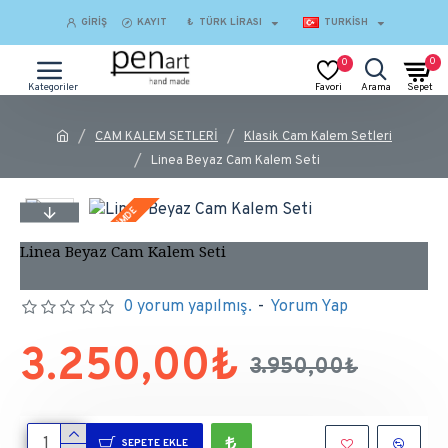
GIRIŞ
KAYIT
₺
TÜRK LIRASI
TURKISH
0
0
CAM KALEM SETLERİ
Klasik Cam Kalem Setleri
Linea Beyaz Cam Kalem Seti
İNDİRİMDE
Linea Beyaz Cam Kalem Seti
0 yorum yapılmış.
-
Yorum Yap
3.250,00₺
3.950,00₺
SEPETE EKLE