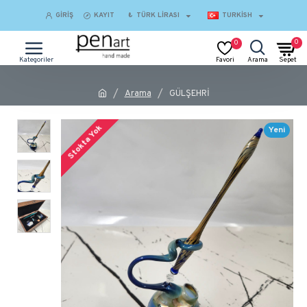
GIRIŞ
KAYIT
₺
TÜRK LIRASI
TURKISH
0
0
Arama
GÜLŞEHRİ
Stokta Yok
Yeni