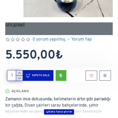
GÜLŞEHRİ
0 yorum yapılmış.
-
Yorum Yap
5.550,00₺
SEPETE EKLE
AÇIKLAMA
Zamanın ince dokusunda, kelimelerin altın gibi parladığı
bir çağda, Divan şairleri saray bahçelerinde, şehir
köşelerinde ve gönül saraylarında şiirler terennüm