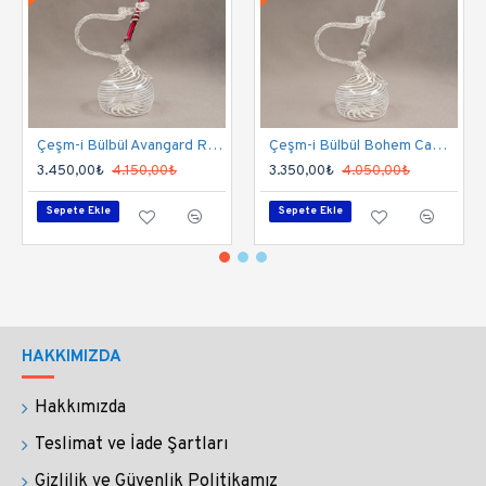
Kalemlerimiz mürekkebe daldırılarak
kullanılır.
Her daldırışta mürekkep kalem
ucundaki yivlere tutunur ve sadece siz yazarken
sürtünme gücüyle yivlerden süzülür, bu sayede
Çeşm-i Bülbül Avangard Rose Cam Kalem Seti
Çeşm-i Bülbül Bohem Cam Kalem Seti
mürekkep damlamaz, sıçramaz;
temiz, kolay ve
3.450,00₺
4.150,00₺
3.350,00₺
4.050,00₺
uzun bir yazış sağlar.
Sepete Ekle
Sepete Ekle
Temizliği çok basittir. Suya daldırmanız yeterlidir.
Saniyeler içinde temizlenir. Bu sayede tüm
mürekkeplerle, mürekkep dışında tüm su bazlı
boyalarla, kahve ve şarapla çalışabilirsiniz.
HAKKIMIZDA
Sadece yazım değil çizim ve resim çalışmaları
Hakkımızda
için de uygundur.
Kolay temizlenmesi sayesinde
Teslimat ve İade Şartları
çalışmalarınızda çok rahat renk geçişi sağlarsınız.
Gizlilik ve Güvenlik Politikamız