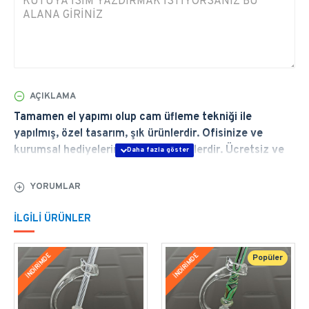
AÇIKLAMA
Tamamen el yapımı olup cam üfleme tekniği ile
yapılmış, özel tasarım, şık ürünlerdir. Ofisinize ve
kurumsal hediyelerinize uygun ürünlerdir. Ücretsiz ve
Hızlı Teslimat, Ömür Boyu Garanti. İmzalarınıza Eşlik
Eder...
YORUMLAR
 ÜRÜN GENEL ÖZELLİKLERİ
İLGILI ÜRÜNLER
Baştan sona elde şekillendirdiğimiz  Orient Yeşil
İNDİRİMDE
İNDİRİMDE
Popüler
Cam Kalem Seti özel tasarım bir imza kalemidir. 
Avangard serisi klasik, dokulu ve üstün görünüme
sahiptir. Ateşin, ustalığın, yaratıcılığın kalemi.