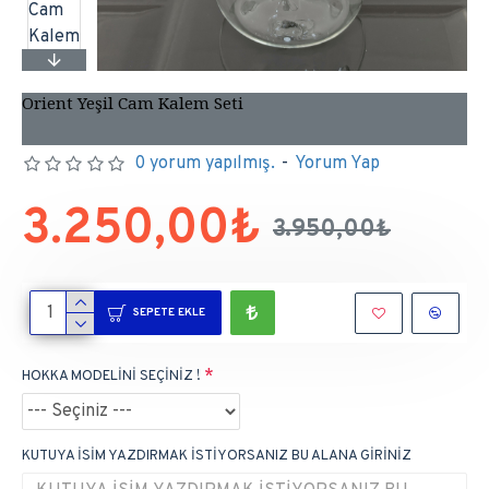
Orient Yeşil Cam Kalem Seti
0 yorum yapılmış.
-
Yorum Yap
3.250,00₺
3.950,00₺
SEPETE EKLE
HOKKA MODELİNİ SEÇİNİZ !
KUTUYA İSİM YAZDIRMAK İSTİYORSANIZ BU ALANA GİRİNİZ