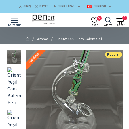
GIRIŞ
KAYIT
₺
TÜRK LIRASI
TURKISH
0
0
Arama
Orient Yeşil Cam Kalem Seti
İNDİRİMDE
Popüler