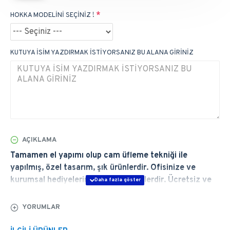
HOKKA MODELİNİ SEÇİNİZ !
KUTUYA İSİM YAZDIRMAK İSTİYORSANIZ BU ALANA GİRİNİZ
AÇIKLAMA
Tamamen el yapımı olup cam üfleme tekniği ile
yapılmış, özel tasarım, şık ürünlerdir. Ofisinize ve
kurumsal hediyelerinize uygun ürünlerdir. Ücretsiz ve
Hızlı Teslimat, Ömür Boyu Garanti. İmzalarınıza Eşlik
Eder...
YORUMLAR