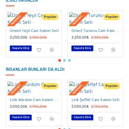
 ÜRÜN GENEL ÖZELLİKLERİ
İLGILI ÜRÜNLER
Baştan sona elde şekillendirdiğimiz 
Lirik Bodrum 
İNDİRİMDE
İNDİRİMDE
Popüler
Popüler
Mavi Cam Kalem Seti
 özel tasarım bir imza 
kalemidir. 
Avangard serisi klasik, dokulu ve üstün
Orient Yeşil Cam Kalem Seti
Orient Turuncu Cam Kalem Seti
görünüme sahiptir. Ateşin, ustalığın, yaratıcılığın
3.250,00₺
3.950,00₺
3.250,00₺
3.950,00₺
kalemi.
Sepete Ekle
Sepete Ekle
Kalemlerimizin uçlarını özel bir teknikle 
hazırlarız; kalem uçları, son derece yumuşaktır ve 
İNSANLAR BUNLARI DA ALDI
muhteşem bir yazım kalitesine sahiptir.
İNDİRİMDE
İNDİRİMDE
Popüler
Popüler
Her iki el için de kullanımı çok rahattır. 
Tutuş için 
ideal ağırlıktadır. 
Lirik Mürdüm Cam Kalem Seti
Lirik Şeffaf Cam Kalem Seti
3.050,00₺
3.750,00₺
3.050,00₺
3.750,00₺
Kalem boyu 14-16 cm olup, gövde çapı 6-8
Sepete Ekle
Sepete Ekle
mm’dir. Uçları tamamen elde şekillendiği için her
kalemin uç ölçüsü değişir. Siparişinizi