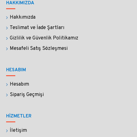
HAKKIMIZDA
boyalarla, kahve ve şarapla çalışabilirsiniz.
Hakkımızda
Sadece yazım değil çizim ve resim çalışmaları
Teslimat ve İade Şartları
için de uygundur.
Kolay temizlenmesi sayesinde
çalışmalarınızda çok rahat renk geçişi sağlarsınız.
Gizlilik ve Güvenlik Politikamız
Mesafeli Satış Sözleşmesi
SİPARİŞİNİZ NASIL KARGOLANIR?
Özel kutusunun içinde yastığı (kaleminizin
HESABIM
masanızın üzerinden düşmesini engelleyen cam
Hesabım
aparat) ile birlikte paketlenmektedir.
Sipariş Geçmişi
Siparişlerinizi güvenle paketliyor ve Yurtiçi Kargo 
ile 1-2 iş gününde kargoluyoruz. Tüm siparişlere 
HİZMETLER
hediye paketi yapıyoruz.
İletişim
Faturanızı mailinize gönderiyoruz.