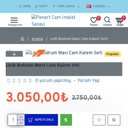
GIRIŞ
KAYIT
₺
TÜRK LIRASI
TURKISH
0
0
Arama
Lirik Bodrum Mavi Cam Kalem Seti
İNDİRİMDE
Popüler
Lirik Bodrum Mavi Cam Kalem Seti
0 yorum yapılmış.
-
Yorum Yap
3.050,00₺
3.750,00₺
SEPETE EKLE