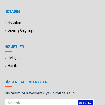
isteyebilirsiniz. 
HESABIM
İade ve değişimi istediğiniz ürünleri elinize 
ulaştığı gibi eksiksiz paketleyip göndermenizi 
Hesabım
bekleriz. 
Sipariş Geçmişi
Kişiselleştirilmiş ürünlerde iade kabul etmiyoruz. 
HİZMETLER
İletişim
     Kristal camdan yaptığımız Penart Cam Kalemlerin 
Harita
ışıltısını sayfalarınızda hissedeceksiniz.
BIZDEN HABERDAR OLUN!
Bültenimize kaydolarak yakınımızda kalın
Gönder