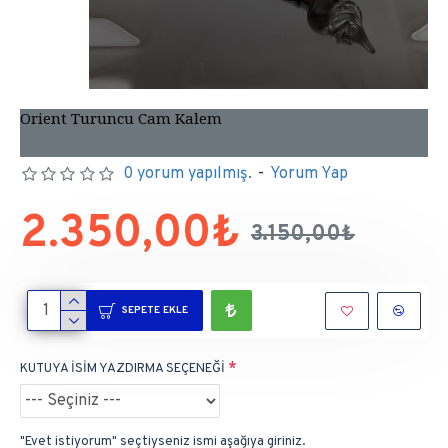
Orient Turuncu Cam Kalem
0 yorum yapılmış.
-
Yorum Yap
2.350,00₺
3.150,00₺
SEPETE EKLE
KUTUYA İSİM YAZDIRMA SEÇENEĞİ
"Evet istiyorum" seçtiyseniz ismi aşağıya giriniz.