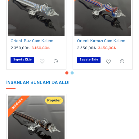
kalemi.
Kalemlerimizin uçlarını özel bir teknikle 
hazırlarız; kalem uçları, son derece yumuşaktır ve 
muhteşem bir yazım kalitesine sahiptir.
Orient Buz Cam Kalem
Orient Kırmızı Cam Kalem
2.350,00₺
3.150,00₺
2.350,00₺
3.150,00₺
Her iki el için de kullanımı çok rahattır. 
Tutuş için 
Sepete Ekle
Sepete Ekle
ideal ağırlıktadır. 
Kalem boyu 14-16 cm olup, gövde çapı 6-8
İNSANLAR BUNLARI DA ALDI
mm’dir. Uçları tamamen elde şekillendiği için her
kalemin uç ölçüsü değişir. Siparişinizi
İNDİRİMDE
Popüler
oluştururken not kısmına ince, kalın ya da orta uç
seçiminizi iletebilirsiniz.
Rengi şeffaf gövde içine simli turuncudur.