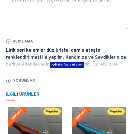
AÇIKLAMA
Lirik seri kalemler düz kristal camın ateşte
renklendirilmesi ile yapılır . Kendinize ve Sevdiklerinize
hediye edebileceğiniz en şık ürünlerdir. Ücretsiz ve
Hızlı Teslimat, Ömür Boyu Garanti. Özellikleri için
tıklayın.
YORUMLAR
 ÜRÜN GENEL ÖZELLİKLERİ
İLGILI ÜRÜNLER
Baştan sona elde şekillendirdiğimiz Lirik 
İNDİRİMDE
İNDİRİMDE
Popüler
Popüler
Pembe 
Kalem özel tasarım bir imza kalemidir. 
Avangard serisi klasik, dokulu ve üstün görünüme
sahiptir. Ateşin, ustalığın, yaratıcılığın kalemi.