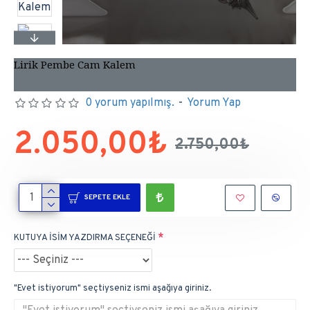
Lirik Pembe Cam Kalem
0 yorum yapılmış.
-
Yorum Yap
2.050,00₺
2.750,00₺
SEPETE EKLE
KUTUYA İSİM YAZDIRMA SEÇENEĞİ
"Evet istiyorum" seçtiyseniz ismi aşağıya giriniz.