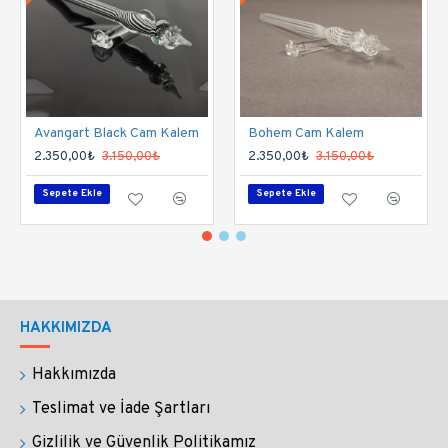
Kalemlerimiz mürekkebe daldırılarak
kullanılır.
Her daldırışta mürekkep kalem
ucundaki yivlere tutunur ve sadece siz yazarken
sürtünme gücüyle yivlerden süzülür, bu sayede
Avangart Black Cam Kalem
Bohem Cam Kalem
mürekkep damlamaz, sıçramaz;
temiz, kolay ve
2.350,00₺
3.150,00₺
2.350,00₺
3.150,00₺
uzun bir yazış sağlar.
Sepete Ekle
Sepete Ekle
Temizliği çok basittir. Suya daldırmanız yeterlidir.
Saniyeler içinde temizlenir. Bu sayede tüm
mürekkeplerle, mürekkep dışında tüm su bazlı
boyalarla, kahve ve şarapla çalışabilirsiniz.
HAKKIMIZDA
Sadece yazım değil çizim ve resim çalışmaları
Hakkımızda
için de uygundur.
Kolay temizlenmesi sayesinde
Teslimat ve İade Şartları
çalışmalarınızda çok rahat renk geçişi sağlarsınız.
Gizlilik ve Güvenlik Politikamız