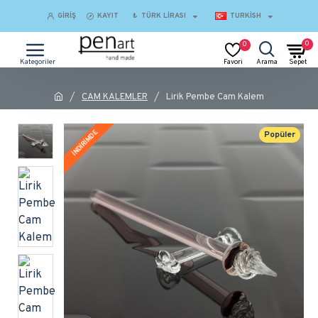
GIRIŞ
KAYIT
₺
TÜRK LIRASI
TURKISH
0
0
CAM KALEMLER
Lirik Pembe Cam Kalem
İNDİRİMDE
Popüler