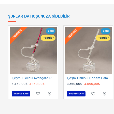
ÜRÜN GENEL ÖZELLİKLERİ
Hokkası Osmanlı "Çeşm-i Bülbül" tekniği ile üreti
ŞUNLAR DA HOŞUNUZA GIDEBILIR
helezonik görünüme sahip bir settir.
İNDİRİMDE
İNDİRİMDE
Yeni
Yeni
Hokkalar geleneksel bir teknikle yapılmıştır. Bu h
Popüler
Popüler
hokkalardır.
Çeşm-i Bülbül seri hokka ile gönderilir. Hokkayı 
mavi mürekkep ve 1 Kalem yastığı vardır.
Kalemlerimizin uçlarını özel bir teknikle hazırlarız
Çeşm-i Bülbül Avangard Rose Cam Kalem Seti
Çeşm-i Bülbül Bohem Cam Kalem Seti
3.450,00₺
4.150,00₺
3.350,00₺
4.050,00₺
Her iki el için de kullanımı çok rahattır. 
Tutuş için i
Sepete Ekle
Sepete Ekle
Kalem boyu 14-16 cm olup, gövde çapı 6-8 mm’dir. 
Hokkalar ateşte üfleme helezonik Çeşm-i Bülbül tek