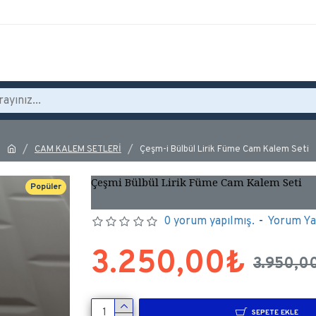
CAM KALEM SETLERİ
Çeşm-i Bülbül Lirik Füme Cam Kalem Seti
Çeşmi Bülbül Lirik Füme Cam Kalem Seti
Popüler
0 yorum yapılmış.
-
Yorum Y
3.250,00₺
3.950,0
SEPETE EKLE