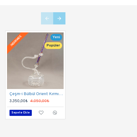
lmiştir. Kalemi Lirik seriden Füme kalemdir. Muhteşem, bülbü
İNDİRİMDE
İNDİRİMDE
Yeni
Yeni
okkaları dünyada sadece Penart üretmektedir ve harika bir gör
Popüler
kendiniz seçersiniz. Kutusunda 1 Lirik Kalem, 1 Çeşm-i Bülbü
; kalem uçları, son derece yumuşaktır ve muhteşem bir yazım ka
Çeşm-i Bülbül Orient Kırmızı Cam Kalem Seti
Çeşm-i Bülbül Orient Siyah Kahve Cam Kalem Seti
3.350,00₺
4.050,00₺
3.350,00₺
4.050,00₺
deal ağırlıktadır. 
Sepete Ekle
Sepete Ekle
Uçları tamamen elde şekillendiği için her kalemin uç ölçüsü
niği ile yapılır. Hokka boyu 12-15 cm ve gövdesi 8-10 cm'dir