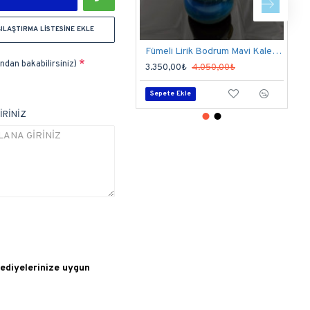
ILAŞTIRMA LISTESINE EKLE
Fümeli Lirik Bodrum Mavi Kalem Seti
O
dan bakabilirsiniz)
3.350,00₺
4.050,00₺
2
Sepete Ekle
İRİNİZ
hediyelerinize uygun