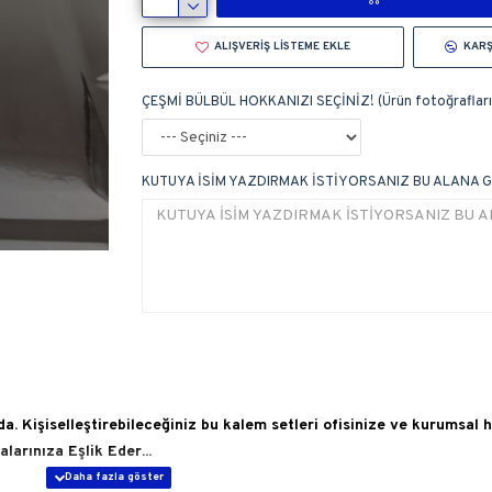
ALIŞVERIŞ LISTEME EKLE
KARŞ
ÇEŞMİ BÜLBÜL HOKKANIZI SEÇİNİZ! (Ürün fotoğrafların
KUTUYA İSİM YAZDIRMAK İSTİYORSANIZ BU ALANA G
a. Kişiselleştirebileceğiniz bu kalem setleri ofisinize ve kurumsal 
larınıza Eşlik Eder...