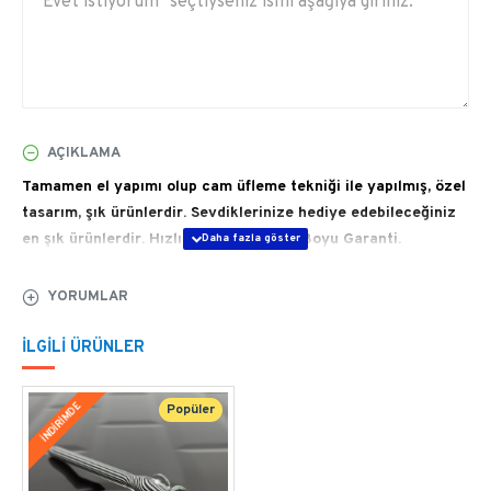
AÇIKLAMA
Tamamen el yapımı olup cam üfleme tekniği ile yapılmış, özel
tasarım, şık ürünlerdir. Sevdiklerinize hediye edebileceğiniz
en şık ürünlerdir. Hızlı Teslimat, Ömür Boyu Garanti.
ÜRÜN GENEL ÖZELLİKLERİ
YORUMLAR
Baştan sona elde şekillendirdiğimiz Avangard
İLGILI ÜRÜNLER
Rose Cam Kalem özel tasarım bir imza kalemidir. 
Avangard serisi klasik, dokulu ve üstün görünüme
İNDİRİMDE
Popüler
sahiptir. Ateşin, ustalığın, yaratıcılığın kalemi.
Kalemlerimizin uçlarını özel bir teknikle 