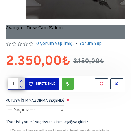
Avangart Rose Cam Kalem
0 yorum yapılmış.
-
Yorum Yap
2.350,00₺
3.150,00₺
SEPETE EKLE
KUTUYA İSİM YAZDIRMA SEÇENEĞİ
"Evet istiyorum" seçtiyseniz ismi aşağıya giriniz.