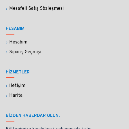
aparat) ile birlikte paketlenmektedir.
Mesafeli Satış Sözleşmesi
Siparişlerinizi güvenle paketliyor ve Yurtiçi Kargo 
ile 1-2 iş gününde kargoluyoruz. Tüm siparişlere 
HESABIM
hediye paketi yapıyoruz.
Hesabım
Faturanızı mailinize gönderiyoruz.
Sipariş Geçmişi
İADE VE DEĞİŞİM
HİZMETLER
Siparişin size ulaşmasının ardından 14 gün içine 
İletişim
siparişinizi iade edebilir ya da değişim 
isteyebilirsiniz. 
Harita
İade ve değişimi istediğiniz ürünleri elinize 
BIZDEN HABERDAR OLUN!
ulaştığı gibi eksiksiz paketleyip göndermenizi 
bekleriz. 