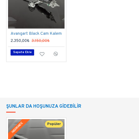
hazırlarız; kalem uçları, son derece yumuşaktır ve 
muhteşem bir yazım kalitesine sahiptir.
Her iki el için de kullanımı çok rahattır. 
Tutuş için 
Avangart Black Cam Kalem
ideal ağırlıktadır. 
2.350,00₺
3.150,00₺
Sepete Ekle
Kalem boyu 14-16 cm olup, gövde çapı 6-8
mm’dir. Uçları tamamen elde şekillendiği için her
kalemin uç ölçüsü değişir.
Rengi şeffaf gövde içine rose beyazdır.
NASIL KULLANILIR?
ŞUNLAR DA HOŞUNUZA GIDEBILIR
Kalemlerimiz mürekkebe daldırılarak
İNDİRİMDE
Popüler
kullanılır.
Her daldırışta mürekkep kalem
ucundaki yivlere tutunur ve sadece siz yazarken