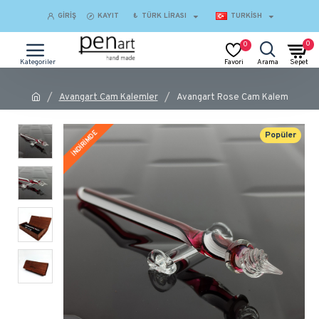
GIRIŞ
KAYIT
₺
TÜRK LIRASI
TURKISH
0
0
Avangart Cam Kalemler
Avangart Rose Cam Kalem
İNDİRİMDE
Popüler