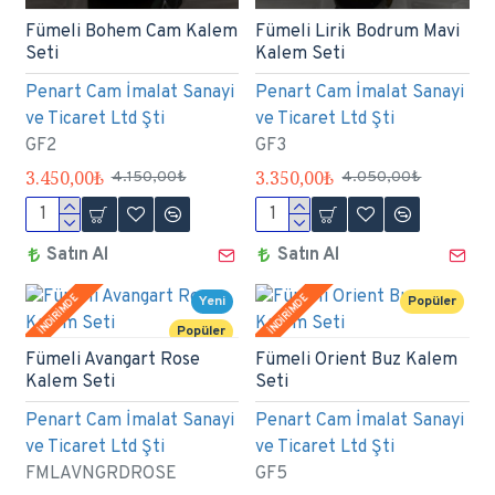
Fümeli Bohem Cam Kalem
Fümeli Lirik Bodrum Mavi
Seti
Kalem Seti
Penart Cam İmalat Sanayi
Penart Cam İmalat Sanayi
ve Ticaret Ltd Şti
ve Ticaret Ltd Şti
GF2
GF3
3.450,00₺
3.350,00₺
4.150,00₺
4.050,00₺
Satın Al
Satın Al
İNDİRİMDE
İNDİRİMDE
Yeni
Popüler
Popüler
Fümeli Avangart Rose
Fümeli Orient Buz Kalem
Kalem Seti
Seti
Penart Cam İmalat Sanayi
Penart Cam İmalat Sanayi
ve Ticaret Ltd Şti
ve Ticaret Ltd Şti
FMLAVNGRDROSE
GF5