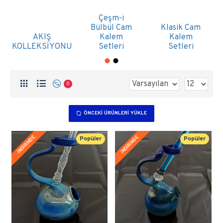
Çeşm-i
Bülbül Cam
Klasik Cam
AKIŞ
Kalem
Kalem
KOLLEKSİYONU
Setleri
Setleri
0
ÖNCEKI ÜRÜNLERI YÜKLE
İNDİRİMDE
İNDİRİMDE
Popüler
Popüler