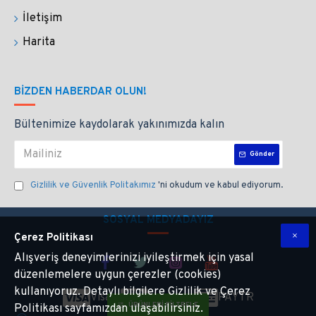
İletişim
Harita
BIZDEN HABERDAR OLUN!
Bültenimize kaydolarak yakınımızda kalın
Gönder
Gizlilik ve Güvenlik Politakımız
'ni okudum ve kabul ediyorum.
SOSYAL MEDYADAYIZ
Çerez Politikası
Alışveriş deneyimlerinizi iyileştirmek için yasal
düzenlemelere uygun çerezler (cookies)
kullanıyoruz. Detaylı bilgilere Gizlilik ve Çerez
Visa
Master
PAYTR
ÜRÜNLERI FILTRELE
Politikası sayfamızdan ulaşabilirsiniz.