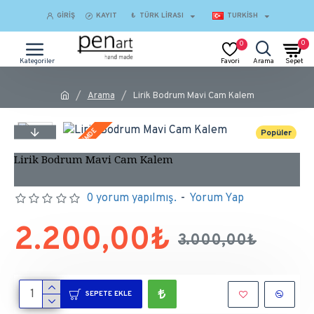
GIRIŞ
KAYIT
₺
TÜRK LIRASI
TURKISH
0
0
Arama
Lirik Bodrum Mavi Cam Kalem
İNDİRİMDE
Popüler
Lirik Bodrum Mavi Cam Kalem
0 yorum yapılmış.
-
Yorum Yap
2.200,00₺
3.000,00₺
SEPETE EKLE