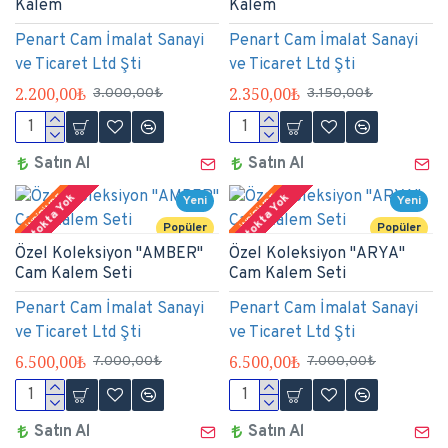
Kalem
Kalem
Penart Cam İmalat Sanayi
Penart Cam İmalat Sanayi
ve Ticaret Ltd Şti
ve Ticaret Ltd Şti
2.200,00₺
2.350,00₺
3.000,00₺
3.150,00₺
Satın Al
Satın Al
Stokta Yok
Stokta Yok
İNDİRİMDE
İNDİRİMDE
Yeni
Yeni
Popüler
Popüler
Özel Koleksiyon "AMBER"
Özel Koleksiyon "ARYA"
Cam Kalem Seti
Cam Kalem Seti
Penart Cam İmalat Sanayi
Penart Cam İmalat Sanayi
ve Ticaret Ltd Şti
ve Ticaret Ltd Şti
6.500,00₺
6.500,00₺
7.000,00₺
7.000,00₺
Satın Al
Satın Al