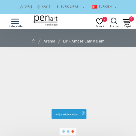
GIRIŞ
KAYIT
₺
TÜRK LIRASI
TURKISH
0
0
Arama
Lirik Amber Cam Kalem
ALIŞVERIŞE BAŞLA