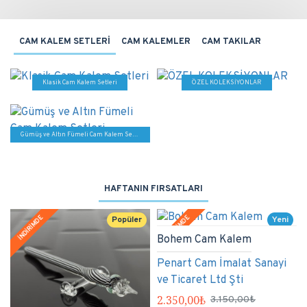
CAM KALEM SETLERİ
CAM KALEMLER
CAM TAKILAR
Klasik Cam Kalem Setleri
ÖZEL KOLEKSİYONLAR
Gümüş ve Altın Fümeli Cam Kalem Setleri
HAFTANIN FIRSATLARI
İNDİRİMDE
İNDİRİMDE
Popüler
Yeni
Bohem Cam Kalem
Popüler
Penart Cam İmalat Sanayi
ve Ticaret Ltd Şti
2.350,00₺
3.150,00₺