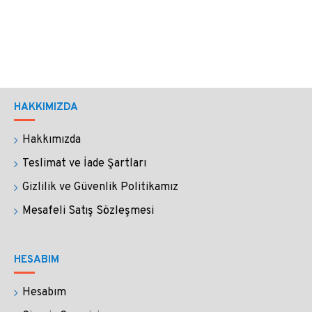
muhteşem bir yazım kalitesine sahiptir.
Her iki el için de kullanımı çok rahattır. 
Tutuş için 
ideal ağırlıktadır. 
Kalem boyu 14-16 cm olup, gövde çapı 6-8
HAKKIMIZDA
mm’dir. Uçları tamamen elde şekillendiği için her
Hakkımızda
kalemin uç ölçüsü değişir. Siparişinizi
oluştururken not kısmına ince, kalın ya da orta uç
Teslimat ve İade Şartları
seçiminizi iletebilirsiniz.
Gizlilik ve Güvenlik Politikamız
Mesafeli Satış Sözleşmesi
Rengi şeffaf gövde içine amberdir.
NASIL KULLANILIR?
HESABIM
Kalemlerimiz mürekkebe daldırılarak
Hesabım
kullanılır.
Her daldırışta mürekkep kalem