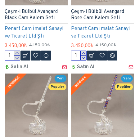
Çeşm-i Bülbül Avangard
Çeşm-i Bülbül Avangard
Black Cam Kalem Seti
Rose Cam Kalem Seti
Penart Cam İmalat Sanayi
Penart Cam İmalat Sanayi
ve Ticaret Ltd Şti
ve Ticaret Ltd Şti
3.450,00₺
3.450,00₺
4.150,00₺
4.150,00₺
Satın Al
Satın Al
İNDİRİMDE
İNDİRİMDE
Yeni
Yeni
Popüler
Popüler