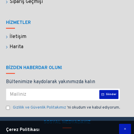
Sipariş Geçmişi
ucundaki yivlere tutunur ve sadece siz yazarken
sürtünme gücüyle yivlerden süzülür, bu sayede
mürekkep damlamaz, sıçramaz;
temiz, kolay ve
HİZMETLER
uzun bir yazış sağlar.
İletişim
Temizliği çok basittir. Suya daldırmanız yeterlidir.
Harita
Saniyeler içinde temizlenir. Bu sayede tüm
mürekkeplerle, mürekkep dışında tüm su bazlı
boyalarla, kahve ve şarapla çalışabilirsiniz.
BIZDEN HABERDAR OLUN!
Sadece yazım değil çizim ve resim çalışmaları
Bültenimize kaydolarak yakınımızda kalın
için de uygundur.
Kolay temizlenmesi sayesinde
Gönder
çalışmalarınızda çok rahat renk geçişi sağlarsınız.
Gizlilik ve Güvenlik Politakımız
'ni okudum ve kabul ediyorum.
SİPARİŞİNİZ NASIL KARGOLANIR?
SOSYAL MEDYADAYIZ
Özel kutusunun içinde yastığı (kaleminizin
Çerez Politikası