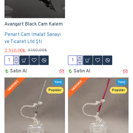
Avangart Black Cam Kalem
Penart Cam İmalat Sanayi
ve Ticaret Ltd Şti
2.350,00₺
3.150,00₺
Satın Al
Satın Al
İNDİRİMDE
İNDİRİMDE
Yeni
Yeni
Popüler
Popüler