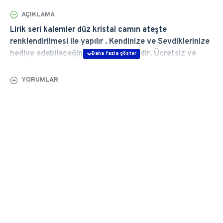
AÇIKLAMA
Lirik seri kalemler düz kristal camın ateşte
renklendirilmesi ile yapılır . Kendinize ve Sevdiklerinize
hediye edebileceğiniz en şık ürünlerdir. Ücretsiz ve
Hızlı Teslimat, Ömür Boyu Garanti. Özellikleri için
tıklayın.
YORUMLAR
 ÜRÜN GENEL ÖZELLİKLERİ
Baştan sona elde şekillendirdiğimiz Lirik 
Amber
Cam Kalem özel tasarım bir imza 
kalemidir. 
Avangard serisi klasik, dokulu ve üstün
görünüme sahiptir. Ateşin, ustalığın, yaratıcılığın
kalemi.
Kalemlerimizin uçlarını özel bir teknikle 
hazırlarız; kalem uçları, son derece yumuşaktır ve 