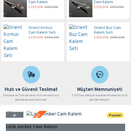
Cam Kalem
Cam Kalem
2.350,00₺
3.150,00₺
2.350,00₺
3.150,00₺
Orient Kırmızı
Orient Buz Cam
Cam Kalem Seti
Kalem Seti
3.250,00₺
3.950,00₺
3.250,00₺
3.950,00₺
Hızlı ve Güvenli Teslimat
Müşteri Memnuniyeti
Dünyaya ve Türkiye'ye en hızlı ve sorunsuz
7/24 Tüm iletişim kanallarımızdan en hızlı
şekilde güvenli teslimat.
şekilde iletişim.
İNDİRİMDE
Popüler
Lirik Amber Cam Kalem