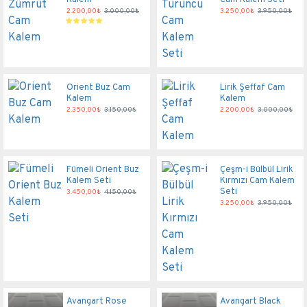
2.200,00₺
3.000,00₺
3.250,00₺
3.950,00₺
Orient Buz Cam
Lirik Şeffaf Cam
Kalem
Kalem
2.350,00₺
3.150,00₺
2.200,00₺
3.000,00₺
Fümeli Orient Buz
Çeşm-i Bülbül Lirik
Kalem Seti
Kırmızı Cam Kalem
Seti
3.450,00₺
4.150,00₺
3.250,00₺
3.950,00₺
Avangart Rose
Avangart Black