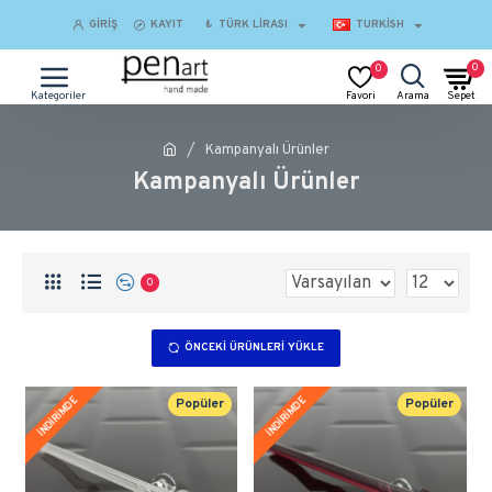
GIRIŞ
KAYIT
₺
TÜRK LIRASI
TURKISH
0
0
Kampanyalı Ürünler
Kampanyalı Ürünler
0
ÖNCEKI ÜRÜNLERI YÜKLE
İNDİRİMDE
İNDİRİMDE
Popüler
Popüler