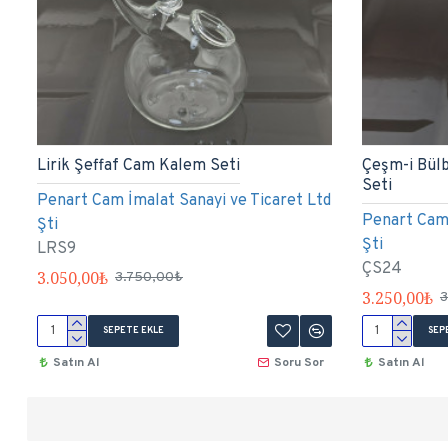
Lirik Şeffaf Cam Kalem Seti
Çeşm-i Bül
Seti
Penart Cam İmalat Sanayi ve Ticaret Ltd
Penart Cam 
Şti
Şti
LRS9
ÇS24
3.050,00₺
3.750,00₺
3.250,00₺
3
SEPETE EKLE
SEP
Satın Al
Soru Sor
Satın Al