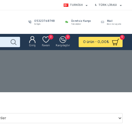
TURKISH
₺
TÜRK LIRASI
05323768748
Ücretsiz Kargo
Mail
İletişim
Tüm ürünler
Bize mesaj atın
0
0
0
0 ürün - 0,00₺
Giriş
Favori
Karşılaştır