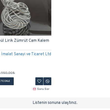
bül Lirik Zümrüt Cam Kalem
İmalat Sanayi ve Ticaret Ltd
.950,00₺
ETE EKLE
Soru Sor
Listenin sonuna ulaştınız.