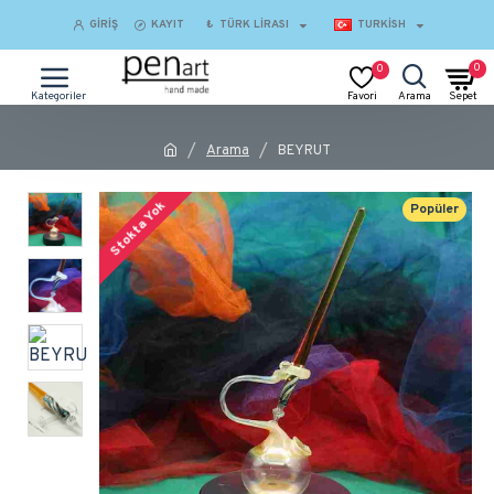
GIRIŞ
KAYIT
₺
TÜRK LIRASI
TURKISH
0
0
Arama
BEYRUT
Stokta Yok
Popüler