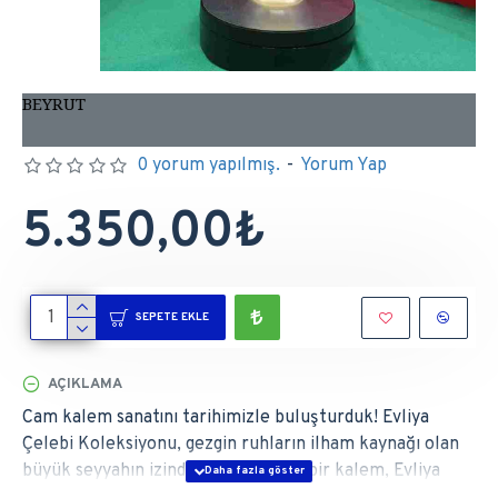
BEYRUT
0 yorum yapılmış.
-
Yorum Yap
5.350,00₺
SEPETE EKLE
AÇIKLAMA
Cam kalem sanatını tarihimizle buluşturduk! Evliya
Çelebi Koleksiyonu, gezgin ruhların ilham kaynağı olan
büyük seyyahın izinden gidiyor. Her bir kalem, Evliya